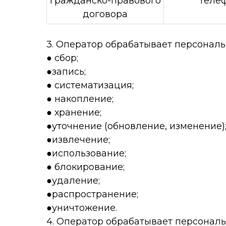
гражданско-правового
теле
договора
3. Оператор обрабатывает персонал
● сбор;
●запись;
● систематизация;
● накопление;
● хранение;
●уточнение (обновление, изменение)
●извлечение;
●использование;
● блокирование;
●удаление;
●распространение;
●уничтожение.
4. Оператор обрабатывает персональ